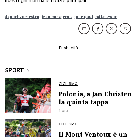
ricevi ogni mattina le notizie principali
deportivo riestra
ivan buhajeruk
jake paul
mike tyson
SPORT
CICLISMO
Polonia, a Jan Christen
la quinta tappa
1 ora
CICLISMO
Il Mont Ventoux è un