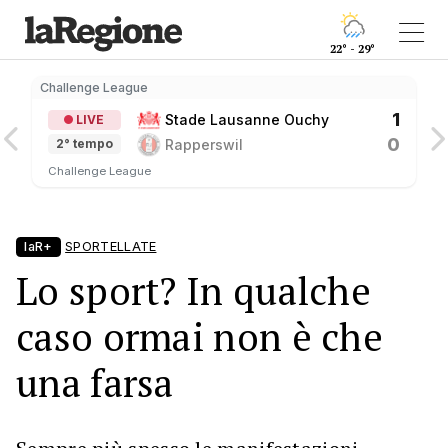
22° - 29°
Challenge League
C
1
Stade Lausanne Ouchy
LIVE
0
Rapperswil
2° tempo
Challenge League
laR+
SPORTELLATE
Lo sport? In qualche
caso ormai non è che
una farsa