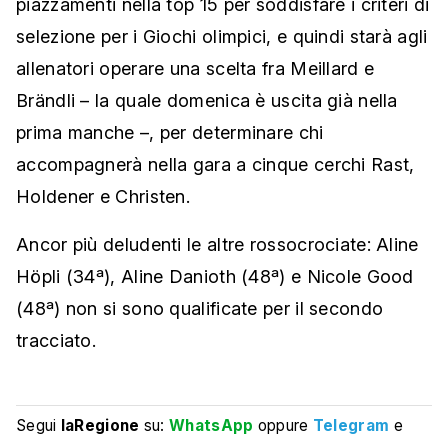
piazzamenti nella top 15 per soddisfare i criteri di
selezione per i Giochi olimpici, e quindi starà agli
allenatori operare una scelta fra Meillard e
Brändli – la quale domenica è uscita già nella
prima manche –, per determinare chi
accompagnerà nella gara a cinque cerchi Rast,
Holdener e Christen.
Ancor più deludenti le altre rossocrociate: Aline
Höpli (34ª), Aline Danioth (48ª) e Nicole Good
(48ª) non si sono qualificate per il secondo
tracciato.
Segui
laRegione
su:
WhatsApp
oppure
Telegram
e