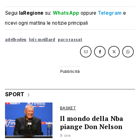
Segui
laRegione
su:
WhatsApp
oppure
Telegram
e
ricevi ogni mattina le notizie principali
adelboden
loïc meillard
paco rassat
SPORT
BASKET
Il mondo della Nba
piange Don Nelson
9 ore