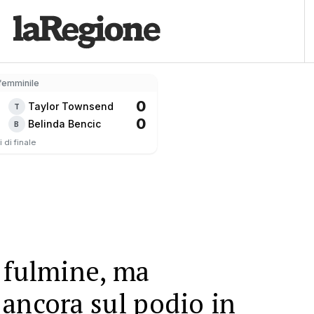
femminile
0
Taylor Townsend
T
0
Belinda Bencic
B
 di finale
 fulmine, ma
ancora sul podio in