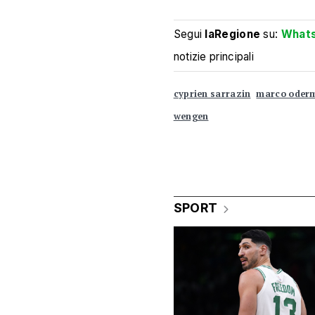
Segui
laRegione
su:
What
notizie principali
cyprien sarrazin
marco oder
wengen
SPORT