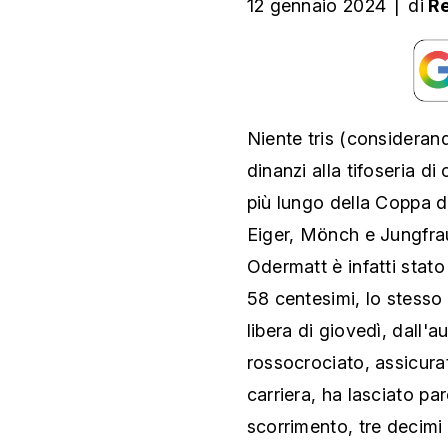
12 gennaio 2024
|
di
R
Niente tris (considera
dinanzi alla tifoseria d
più lungo della Coppa d
Eiger, Mönch e Jungfrau
Odermatt è infatti sta
58 centesimi, lo stesso 
libera di giovedì, dall'a
rossocrociato, assicura
carriera, ha lasciato par
scorrimento, tre decimi