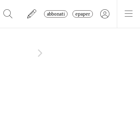
abbonati
epaper