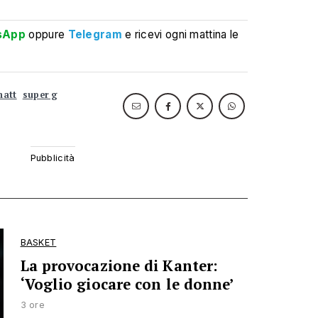
sApp
oppure
Telegram
e ricevi ogni mattina le
matt
super g
BASKET
La provocazione di Kanter:
‘Voglio giocare con le donne’
3 ore