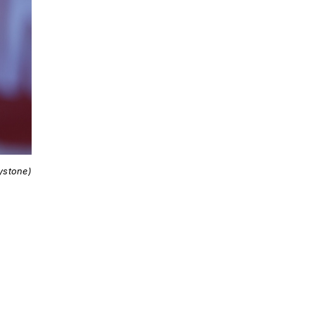
ystone)