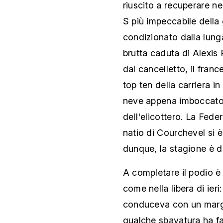
riuscito a recuperare ne
S più impeccabile della 
condizionato dalla lung
brutta caduta di Alexis 
dal cancelletto, il fran
top ten della carriera i
neve appena imboccato i
dell'elicottero. La Fede
natio di Courchevel si è
dunque, la stagione è da
A completare il podio è
come nella libera di ier
conduceva con un margin
qualche sbavatura ha fa