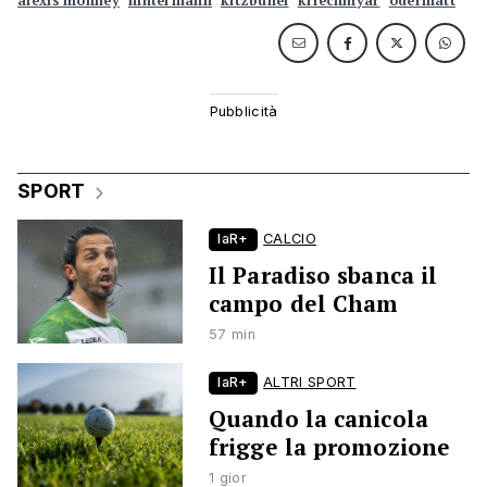
alexis monney
hintermann
kitzbühel
kriechmyar
odermatt
SPORT
laR+
CALCIO
Il Paradiso sbanca il
campo del Cham
57 min
laR+
ALTRI SPORT
Quando la canicola
frigge la promozione
1 gior