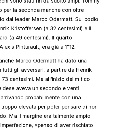
tacchi sono stati fin da subito ampi. Tommy
ato per la seconda manche con oltre
rdo dal leader Marco Odermatt. Sul podio
nrik Kristoffersen (a 32 centesimi) e il
rd (a 49 centesimi). Il quarto
Alexis Pinturault, era già a 1"12.
anche Marco Odermatt ha dato una
tutti gli avversari, a partire da Henrik
73 centesimi. Ma all’inizio del mitico
valdese aveva un secondo e venti
, arrivando probabilmente con una
troppo elevata per poter pensare di non
ondo. Ma il margine era talmente ampio
mperfezione, «penso di aver rischiato