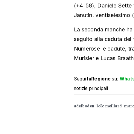
(+4"58), Daniele Sette 
Janutin, ventiseiesimo 
La seconda manche ha in
seguito alla caduta del
Numerose le cadute, tra
Murisier e Lucas Braath
Segui
laRegione
su:
What
notizie principali
adelboden
loïc meillard
marc