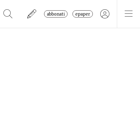
abbonati
epaper