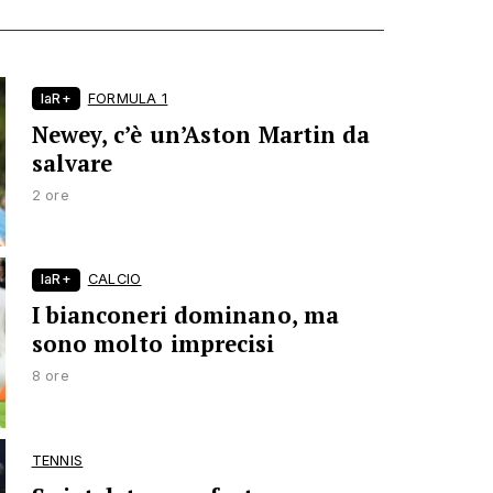
laR+
FORMULA 1
Newey, c’è un’Aston Martin da
salvare
2 ore
laR+
CALCIO
I bianconeri dominano, ma
sono molto imprecisi
8 ore
TENNIS