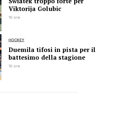
Swiatek troppo forte per
Viktorija Golubic
10 ore
HOCKEY
Duemila tifosi in pista per il
battesimo della stagione
10 ore