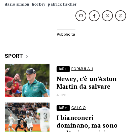
dario simion
hockey
patrick fischer
SPORT
laR+
FORMULA 1
Newey, c’è un’Aston
Martin da salvare
4 ore
laR+
CALCIO
I bianconeri
dominano, ma sono