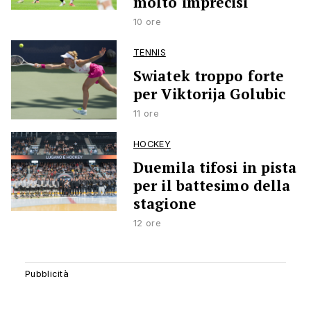
molto imprecisi
10 ore
TENNIS
Swiatek troppo forte
per Viktorija Golubic
11 ore
HOCKEY
Duemila tifosi in pista
per il battesimo della
stagione
12 ore