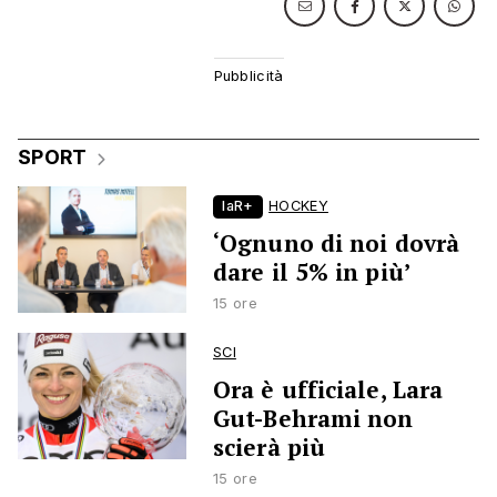
SPORT
laR+
HOCKEY
‘Ognuno di noi dovrà
dare il 5% in più’
15 ore
SCI
Ora è ufficiale, Lara
Gut-Behrami non
scierà più
15 ore