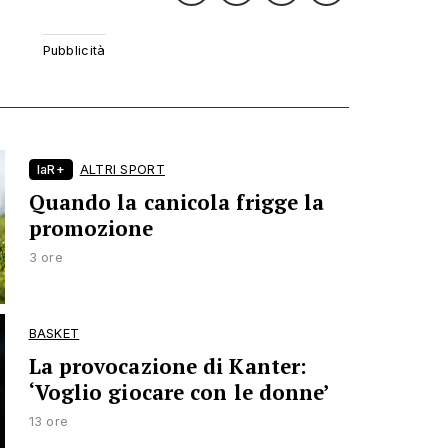
laR+
ALTRI SPORT
Quando la canicola frigge la
promozione
3 ore
BASKET
La provocazione di Kanter:
‘Voglio giocare con le donne’
13 ore