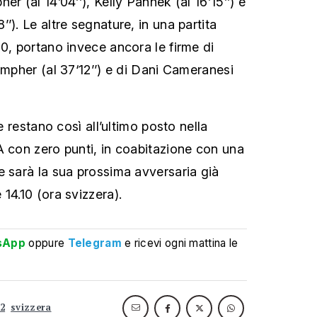
er (al 14’04’’), Kelly Pannek (al 16’15’’) e
’). Le altre segnature, in una partita
-0, portano invece ancora le firme di
ompher (al 37‘12’’) e di Dani Cameranesi
he restano così all’ultimo posto nella
A con zero punti, in coabitazione con una
e sarà la sua prossima avversaria già
14.10 (ora svizzera).
sApp
oppure
Telegram
e ricevi ogni mattina le
22
svizzera