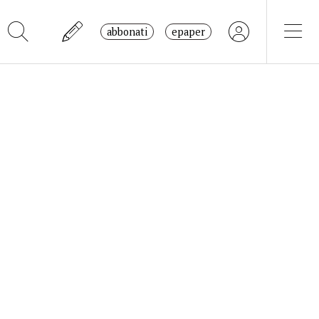
abbonati
epaper