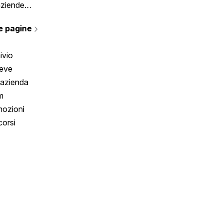
aziende
rmano
e pagine
ivio
reve
 azienda
m
ozioni
orsi