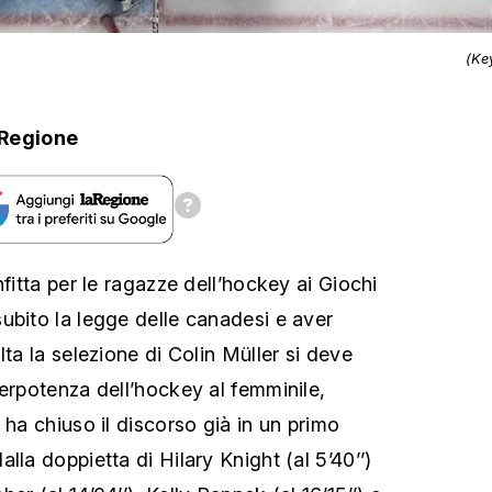
(Ke
aRegione
nfitta per le ragazze dell’hockey ai Giochi
ubito la legge delle canadesi e aver
lta la selezione di Colin Müller si deve
perpotenza dell’hockey al femminile,
 ha chiuso il discorso già in un primo
lla doppietta di Hilary Knight (al 5’40’’)