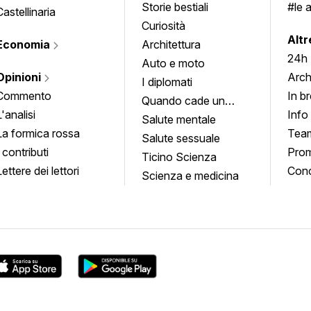
Storie bestiali
#le 
Castellinaria
Curiosità
info
Altr
Economia
Architettura
24h
Auto e moto
Opinioni
Arch
I diplomati
Commento
In b
Quando cade un
L'analisi
Info
quadro
Salute mentale
La formica rossa
Tea
Salute sessuale
I contributi
Prom
Ticino Scienza
Lettere dei lettori
Conc
Scienza e medicina