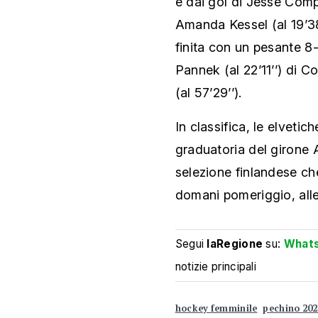
e dai gol di Jesse Comph
Amanda Kessel (al 19’38’
finita con un pesante 8
Pannek (al 22’11’’) di C
(al 57’29’’).
In classifica, le elvetic
graduatoria del girone 
selezione finlandese ch
domani pomeriggio, alle 
Segui
laRegione
su:
What
notizie principali
hockey femminile
pechino 20