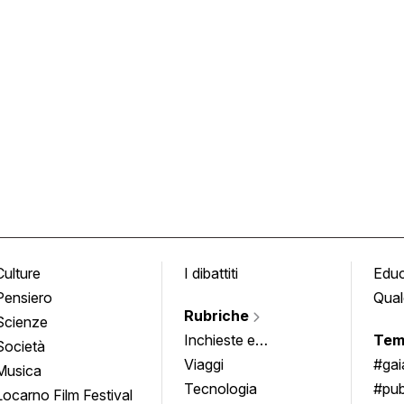
Culture
I dibattiti
Edu
Pensiero
Qual
Rubriche
Scienze
Inchieste e
Tem
Società
approfondimenti
Viaggi
#ga
Musica
Tecnologia
#pub
Locarno Film Festival