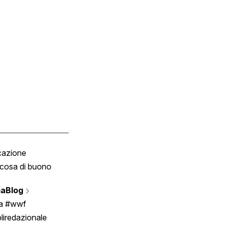
cazione
Tombola
cosa di buono
Fumetto
Vignette
aBlog
Scrivici
ia #wwf
liredazionale