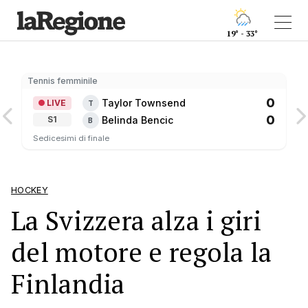
19° - 33°
Tennis femminile
0
Taylor Townsend
LIVE
T
0
Belinda Bencic
S1
B
Sedicesimi di finale
HOCKEY
La Svizzera alza i giri
del motore e regola la
Finlandia