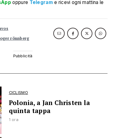
sApp
oppure
Telegram
e ricevi ogni mattina le
avos
roger rönnberg
CICLISMO
Polonia, a Jan Christen la
quinta tappa
1 ora