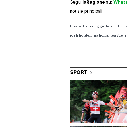
Segui
laRegione
su:
What
notizie principali
finale
fribourg gottéron
hc d
josh holden
national league
SPORT