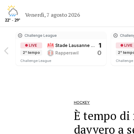
Venerdì, 7 agosto 2026
22° - 29°
Challenge League
Challen
1
Stade Lausanne 
LIVE
LIVE
0
Ouchy
Rapperswil
2° tempo
2° temp
Challenge League
Challenge
HOCKEY
È tempo di 
davvero a s