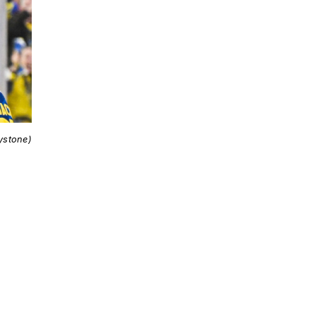
ystone)