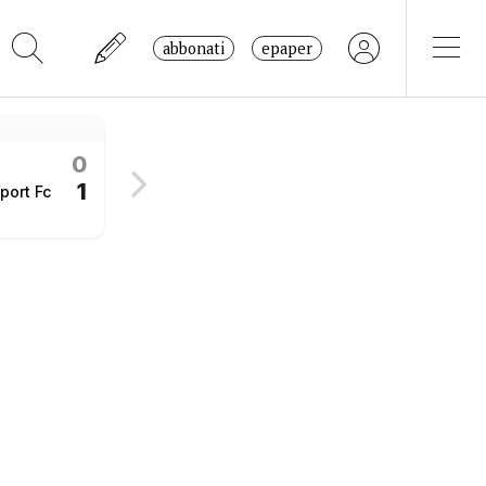
abbonati
epaper
Challenge League
0
0
Etoile Carouge FC
LIVE
1
1
port Fc
Xamax
1° tempo
Challenge League