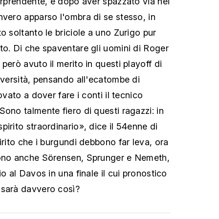
sorprendente, e dopo aver spazzato via nei
nvero apparso l'ombra di se stesso, in
o soltanto le briciole a uno Zurigo pur
to. Di che spaventare gli uomini di Roger
però avuto il merito in questi playoff di
avversità, pensando all'ecatombe di
ovato a dover fare i conti il tecnico
ono talmente fiero di questi ragazzi: in
irito straordinario», dice il 54enne di
irito che i burgundi debbono far leva, ora
sono anche Sörensen, Sprunger e Nemeth,
io al Davos in una finale il cui pronostico
 sarà davvero così?