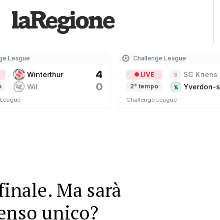
ge League
Challenge League
4
Winterthur
SC Kriens
LIVE
S
0
Wil
Yverdon-s
o
2° tempo
 League
Challenge League
finale. Ma sarà
enso unico?