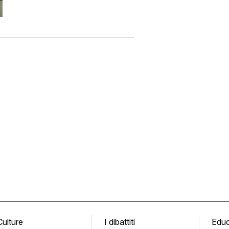
Culture
I dibattiti
Edu