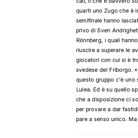
cali, il che è davvero 
quarti uno Zugo che è i
semifinale hanno lasciat
privo di Sven Andrighet
Rönnberg, i quali hanno 
riuscire a superare le 
giocatori con cui si è tr
svedese del Friborgo. «S
questo gruppo c'è uno sp
Lulea. Ed è su quello sp
che a disposizione ci 
per provare a dar fastid
pare a senso unico. Ma