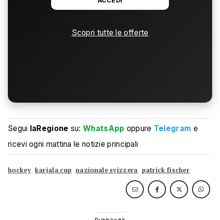
ACCEDI
Scopri tutte le offerte
Segui
laRegione
su:
WhatsApp
oppure
Telegram
e
ricevi ogni mattina le notizie principali
hockey
karjala cup
nazionale svizzera
patrick fischer