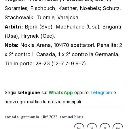
Soramies; Fischbuch, Kastner, Noebels; Schutz,
Stachowaik, Tuomie; Varejcka.
Arbitri:
Björk (Sve), MacFarlane (Usa); Briganti
(Usa), Hrynek (Cec).
Note:
Nokia Arena, 10’470 spettatori. Penalità: 2
x 2‘ contro il Canada, 1 x 2’ contro la Germania.
Tiri in porta: 28-23 (12-7 7-9 9-7).
Segui
laRegione
su:
WhatsApp
oppure
Telegram
e
ricevi ogni mattina le notizie principali
canada
germania
iihf 2023
samuel blais