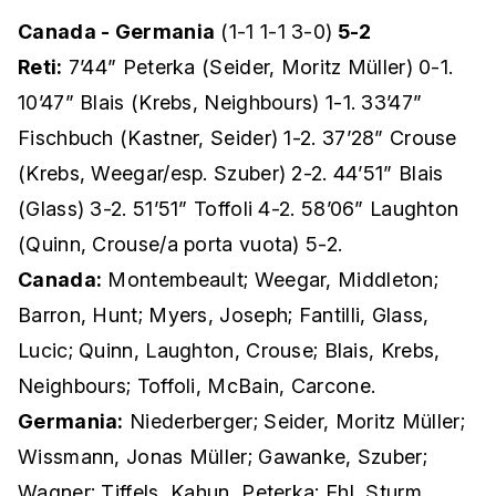
Canada - Germania
(1-1 1-1 3-0)
5-2
Reti:
7’44” Peterka (Seider, Moritz Müller) 0-1.
10’47” Blais (Krebs, Neighbours) 1-1. 33’47”
Fischbuch (Kastner, Seider) 1-2. 37’28” Crouse
(Krebs, Weegar/esp. Szuber) 2-2. 44’51” Blais
(Glass) 3-2. 51’51” Toffoli 4-2. 58’06” Laughton
(Quinn, Crouse/a porta vuota) 5-2.
Canada:
Montembeault; Weegar, Middleton;
Barron, Hunt; Myers, Joseph; Fantilli, Glass,
Lucic; Quinn, Laughton, Crouse; Blais, Krebs,
Neighbours; Toffoli, McBain, Carcone.
Germania:
Niederberger; Seider, Moritz Müller;
Wissmann, Jonas Müller; Gawanke, Szuber;
Wagner; Tiffels, Kahun, Peterka; Ehl, Sturm,