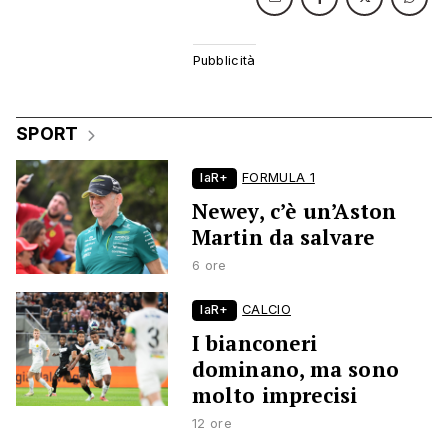
SPORT
laR+
FORMULA 1
Newey, c’è un’Aston
Martin da salvare
6 ore
laR+
CALCIO
I bianconeri
dominano, ma sono
molto imprecisi
12 ore