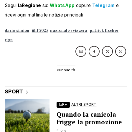
Segui
laRegione
su:
WhatsApp
oppure
Telegram
e
ricevi ogni mattina le notizie principali
dario simion
iihf 2023
nazionale svizzera
patrick fischer
riga
SPORT
laR+
ALTRI SPORT
Quando la canicola
frigge la promozione
4 ore