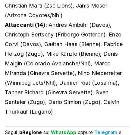
Christian Marti (Zsc Lions), Janis Moser
(Arizona Coyotes/Nhl)
Attaccanti (14):
Andres Ambühl (Davos),
Christoph Bertschy (Friborgo Gottéron), Enzo
Corvi (Davos), Gaëtan Haas (Bienne), Fabrice
Herzog (Zugo), Mike Künzle (Bienne), Denis
Malgin (Colorado Avalanche/Nhl), Marco
Miranda (Ginevra Servette), Nino Niederreiter
(Winnipeg Jets/Nhl), Damien Riat (Losanna),
Tanner Richard (Ginevra Servette), Sven
Senteler (Zugo), Dario Simion (Zugo), Calvin
Thürkauf (Lugano)
Segui
laRegione
su:
WhatsApp
oppure
Telegram
e