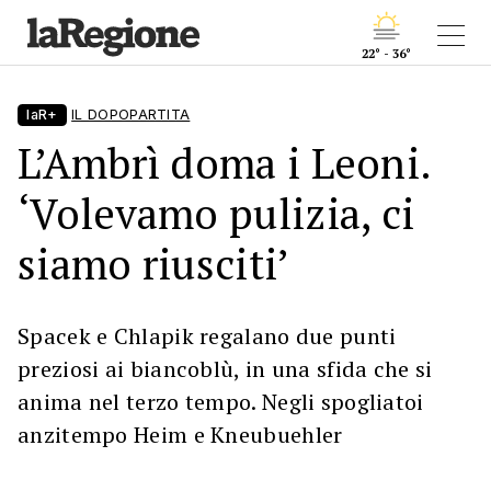
22° - 36°
laR+
IL DOPOPARTITA
L’Ambrì doma i Leoni.
‘Volevamo pulizia, ci
siamo riusciti’
Spacek e Chlapik regalano due punti
preziosi ai biancoblù, in una sfida che si
anima nel terzo tempo. Negli spogliatoi
anzitempo Heim e Kneubuehler