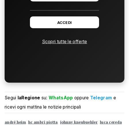
ACCEDI
Scopri tutte le offerte
Segui
laRegione
su:
WhatsApp
oppure
Telegram
e
ricevi ogni mattina le notizie principali
andré heim
hc ambrì piotta
johnny kneubuehler
luca cereda