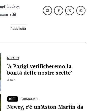
mpf
hockey
hmann
sihf
NUOTO
‘A Parigi verificheremo la
bontà delle nostre scelte’
4 min
laR+
FORMULA 1
Newey, c’è un’Aston Martin da