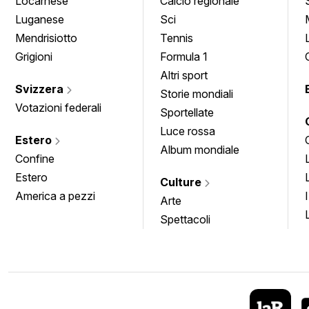
Locarnese
Calcio regionale
Luganese
Sci
Mendrisiotto
Tennis
Grigioni
Formula 1
Altri sport
Svizzera
Storie mondiali
Votazioni federali
Sportellate
Luce rossa
Estero
Album mondiale
Confine
Estero
Culture
America a pezzi
Arte
Spettacoli