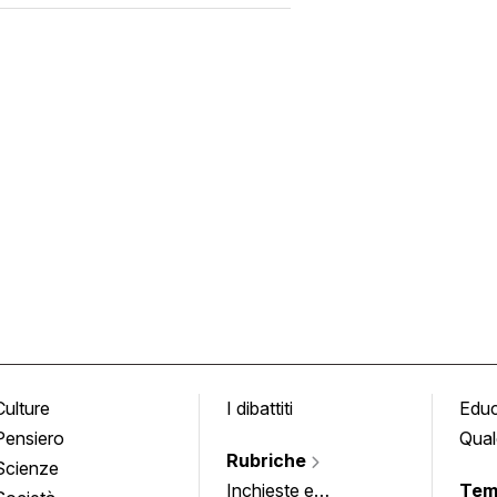
Culture
I dibattiti
Edu
Pensiero
Qual
Rubriche
Scienze
Inchieste e
Tem