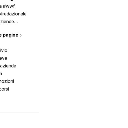
Scrivici
ia #wwf
liredazionale
aziende
rmano
e pagine
ivio
reve
 azienda
m
ozioni
orsi