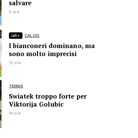
salvare
6 ore
laR+
CALCIO
I bianconeri dominano, ma
sono molto imprecisi
12 ore
TENNIS
Swiatek troppo forte per
Viktorija Golubic
14 ore