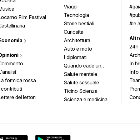
Società
approfondimenti
Viaggi
#ga
Musica
Tecnologia
#pub
Locarno Film Festival
Storie bestiali
#le 
Castellinaria
Curiosità
info
Altr
Economia
Architettura
24h
Auto e moto
Opinioni
Arch
I diplomati
Commento
In b
Quando cade un
L'analisi
Info
quadro
Salute mentale
La formica rossa
Tea
Salute sessuale
I contributi
Prom
Ticino Scienza
Lettere dei lettori
Conc
Scienza e medicina