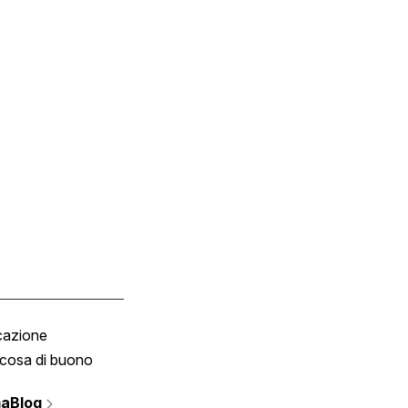
cazione
Tombola
cosa di buono
Fumetto
Vignette
aBlog