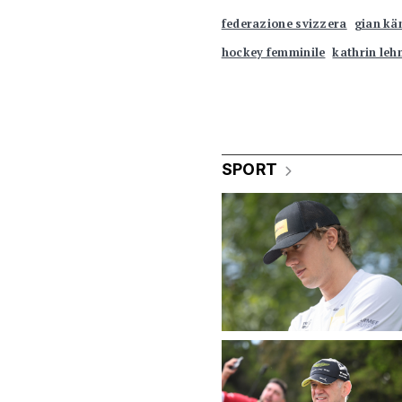
federazione svizzera
gian kä
hockey femminile
kathrin le
SPORT