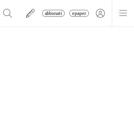
abbonati
epaper