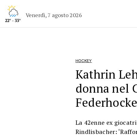
Venerdì, 7 agosto 2026
22° - 33°
HOCKEY
Kathrin Le
donna nel C
Federhock
La 42enne ex giocatri
Rindlisbacher: ‘Raffo