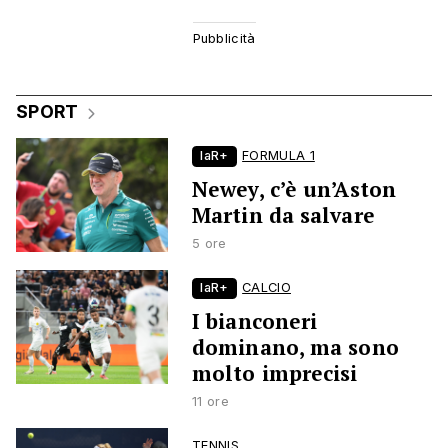
SPORT
laR+
FORMULA 1
Newey, c’è un’Aston
Martin da salvare
5 ore
laR+
CALCIO
I bianconeri
dominano, ma sono
molto imprecisi
11 ore
TENNIS