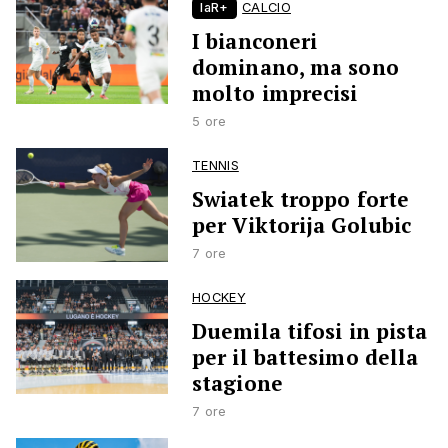
laR+
CALCIO
I bianconeri
dominano, ma sono
molto imprecisi
5 ore
TENNIS
Swiatek troppo forte
per Viktorija Golubic
7 ore
HOCKEY
Duemila tifosi in pista
per il battesimo della
stagione
7 ore