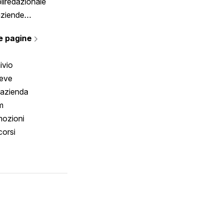
liredazionale
aziende
rmano
e pagine
ivio
reve
 azienda
m
ozioni
orsi