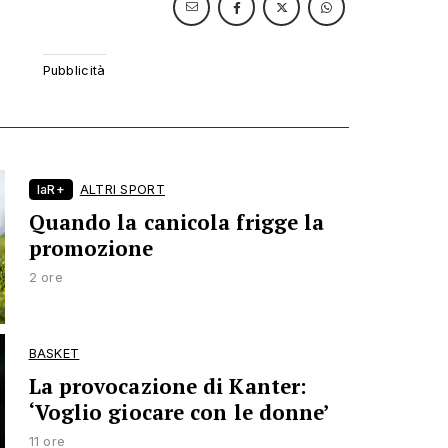
laR+
ALTRI SPORT
Quando la canicola frigge la
promozione
2 ore
BASKET
La provocazione di Kanter:
‘Voglio giocare con le donne’
11 ore