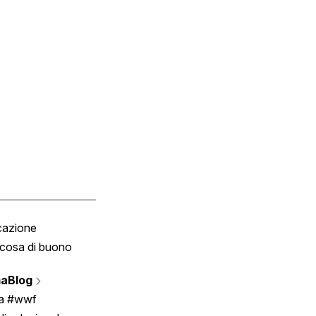
cazione
Tombola
cosa di buono
Fumetto
Vignette
aBlog
Scrivici
ia #wwf