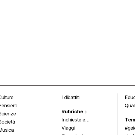
Culture
I dibattiti
Edu
Pensiero
Qual
Rubriche
Scienze
Inchieste e
Tem
Società
approfondimenti
Viaggi
#ga
Musica