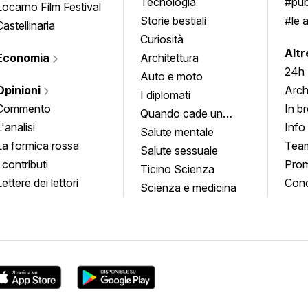
Tecnologia
#pub
Locarno Film Festival
Storie bestiali
#le 
Castellinaria
Curiosità
info
Altr
Economia
Architettura
24h
Auto e moto
Opinioni
Arch
I diplomati
Commento
In b
Quando cade un
L'analisi
Info
quadro
Salute mentale
La formica rossa
Tea
Salute sessuale
I contributi
Prom
Ticino Scienza
Lettere dei lettori
Conc
Scienza e medicina