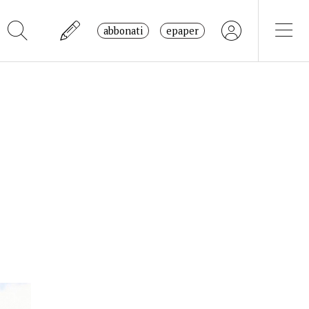
abbonati
epaper