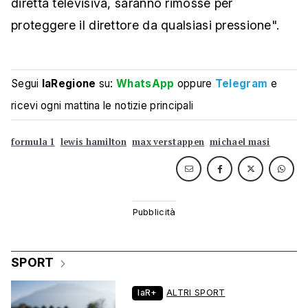
diretta televisiva, saranno rimosse per
proteggere il direttore da qualsiasi pressione".
Segui
laRegione
su:
WhatsApp
oppure
Telegram
e
ricevi ogni mattina le notizie principali
formula 1
lewis hamilton
max verstappen
michael masi
SPORT
laR+
ALTRI SPORT