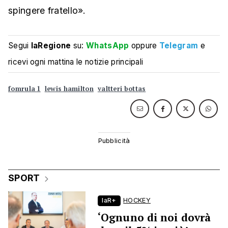
spingere fratello».
Segui
laRegione
su:
WhatsApp
oppure
Telegram
e
ricevi ogni mattina le notizie principali
fomrula 1
lewis hamilton
valtteri bottas
SPORT
laR+
HOCKEY
‘Ognuno di noi dovrà