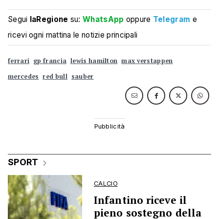
Segui
laRegione
su:
WhatsApp
oppure
Telegram
e
ricevi ogni mattina le notizie principali
ferrari
gp francia
lewis hamilton
max verstappen
mercedes
red bull
sauber
SPORT
CALCIO
Infantino riceve il
pieno sostegno della