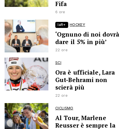
Fifa
6 ore
laR+
HOCKEY
‘Ognuno di noi dovrà
dare il 5% in più’
22 ore
SCI
Ora è ufficiale, Lara
Gut-Behrami non
scierà più
22 ore
CICLISMO
Al Tour, Marlene
Reusser è sempre la