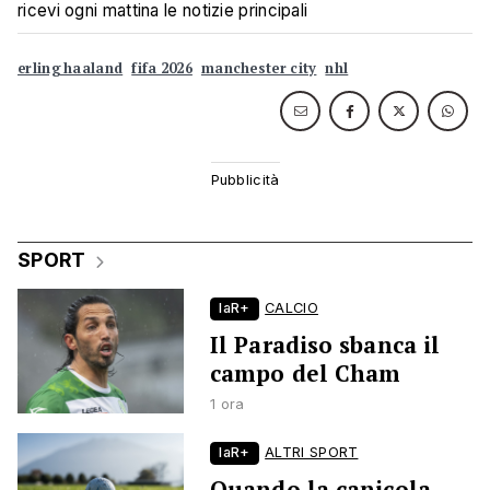
ricevi ogni mattina le notizie principali
erling haaland
fifa 2026
manchester city
nhl
SPORT
laR+
CALCIO
Il Paradiso sbanca il
campo del Cham
1 ora
laR+
ALTRI SPORT
Quando la canicola