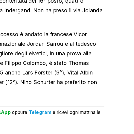
ccontentata del 16° posto, quattro
da Indergand. Non ha preso il via Jolanda
uccesso è andato la francese Vicor
nnazionale Jordan Sarrou e al tedesco
ore degli elvetici, in una prova alla
te Filippo Colombo, è stato Thomas
15 anche Lars Forster (9°), Vital Albin
r (12°). Nino Schurter ha preferito non
sApp
oppure
Telegram
e ricevi ogni mattina le