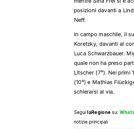
mentre Sina Frei si è a
posizioni davanti a Lin
Neff.
In campo maschile, il s
Koretzky, davanti al co
Luca Schwarzbauer. Migli
quale non ha preso par
Litscher (7°). Nei primi 
(10°) e Mathias Flückige
schierarsi al via.
Segui
laRegione
su:
What
notizie principali