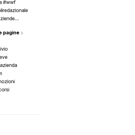
ia #wwf
liredazionale
aziende
rmano
e pagine
ivio
reve
 azienda
m
ozioni
orsi