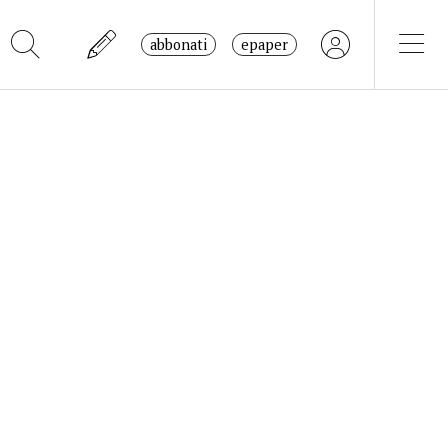
abbonati
epaper