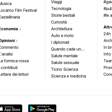
approfondimenti
Viaggi
#ga
Musica
Tecnologia
#pub
Locarno Film Festival
Storie bestiali
#le 
Castellinaria
Curiosità
info
Altr
Economia
Architettura
24h
Auto e moto
Opinioni
Arch
I diplomati
Commento
In b
Quando cade un
L'analisi
Info
quadro
Salute mentale
La formica rossa
Tea
Salute sessuale
I contributi
Prom
Ticino Scienza
Lettere dei lettori
Conc
Scienza e medicina