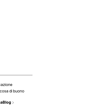
cazione
Tombola
cosa di buono
Fumetto
Vignette
aBlog
Scrivici