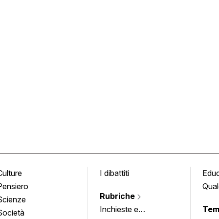
Culture
I dibattiti
Edu
Pensiero
Qual
Rubriche
Scienze
Inchieste e
Tem
Società