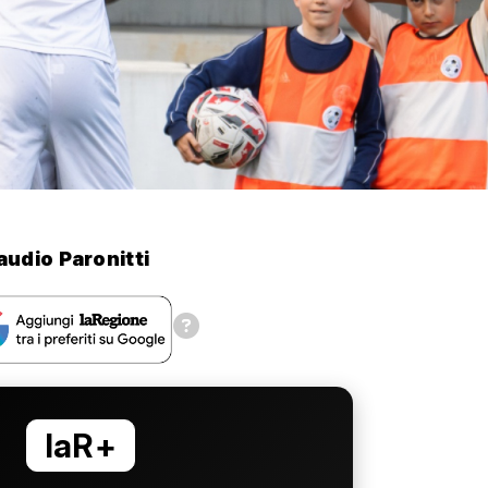
audio Paronitti
laR+