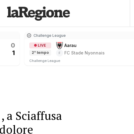
Challenge League
0
Aarau
LIVE
1
FC Stade Nyonnais
2° tempo
F
Challenge League
 a Sciaffusa
ndolore