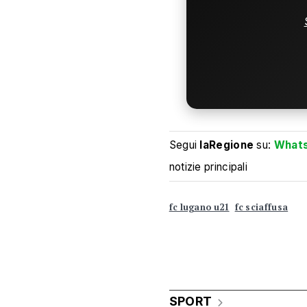
Segui
laRegione
su:
What
notizie principali
fc lugano u21
fc sciaffusa
SPORT