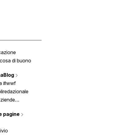
cazione
Tombola
cosa di buono
Fumetto
Vignette
aBlog
Scrivici
ia #wwf
liredazionale
aziende
rmano
e pagine
ivio