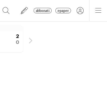
abbonati
epaper
2
0