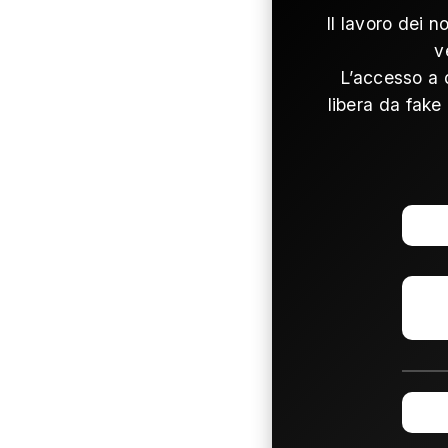
Il lavoro dei n
v
L’accesso a 
libera da fake 