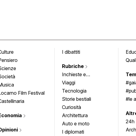
Culture
I dibattiti
Edu
Pensiero
Qual
Rubriche
Scienze
Inchieste e
Tem
Società
approfondimenti
Viaggi
#ga
Musica
Tecnologia
#pub
Locarno Film Festival
Storie bestiali
#le 
Castellinaria
Curiosità
info
Altr
Economia
Architettura
24h
Auto e moto
Opinioni
Arch
I diplomati