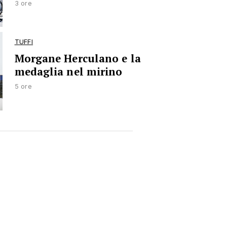
3 ore
TUFFI
Morgane Herculano e la
medaglia nel mirino
5 ore