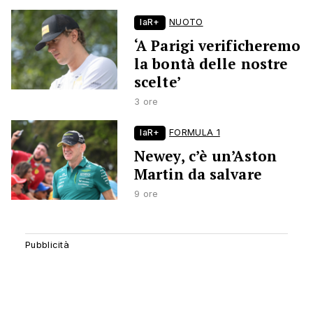
laR+
NUOTO
‘A Parigi verificheremo
la bontà delle nostre
scelte’
3 ore
laR+
FORMULA 1
Newey, c’è un’Aston
Martin da salvare
9 ore