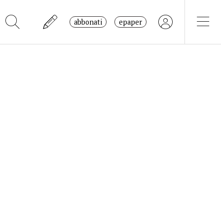
abbonati
epaper