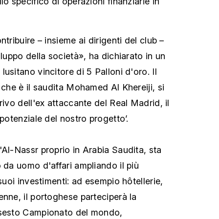
lo specifico di operazioni finanziarie in
tribuire – insieme ai dirigenti del club –
iluppo della società», ha dichiarato in un
usitano vincitore di 5 Palloni d'oro. Il
 che è il saudita Mohamed Al Khereiji, si
rivo dell'ex attaccante del Real Madrid, il
 potenziale del nostro progetto’.
'Al-Nassr proprio in Arabia Saudita, sta
 da uomo d'affari ampliando il più
 suoi investimenti: ad esempio hôtellerie,
enne, il portoghese parteciperà la
 sesto Campionato del mondo,