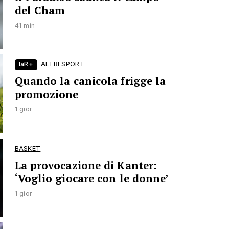
del Cham
41 min
laR+
ALTRI SPORT
Quando la canicola frigge la
promozione
1 gior
BASKET
La provocazione di Kanter:
‘Voglio giocare con le donne’
1 gior