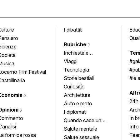
Culture
I dibattiti
Edu
Pensiero
Qual
Rubriche
Scienze
Inchieste e
Tem
Società
approfondimenti
Viaggi
#ga
Musica
Tecnologia
#pub
Locarno Film Festival
Storie bestiali
#le 
Castellinaria
Curiosità
info
Altr
Economia
Architettura
24h
Auto e moto
Opinioni
Arch
I diplomati
Commento
In b
Quando cade un
L'analisi
Info
quadro
Salute mentale
La formica rossa
Tea
Salute sessuale