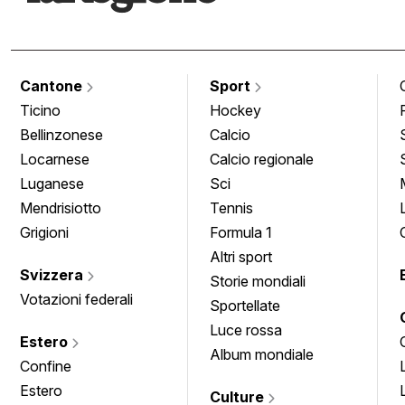
Cantone
Sport
Ticino
Hockey
Bellinzonese
Calcio
Locarnese
Calcio regionale
Luganese
Sci
Mendrisiotto
Tennis
Grigioni
Formula 1
Altri sport
Svizzera
Storie mondiali
Votazioni federali
Sportellate
Luce rossa
Estero
Album mondiale
Confine
Estero
Culture