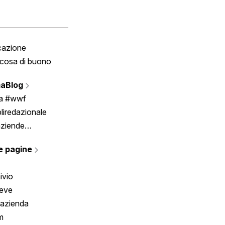
cazione
Tombola
cosa di buono
Fumetto
Vignette
aBlog
Scrivici
ia #wwf
liredazionale
aziende
rmano
e pagine
ivio
reve
 azienda
m