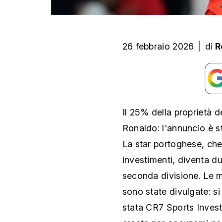
26 febbraio 2026
|
di
R
Il 25% della proprietà d
Ronaldo: l'annuncio è s
La star portoghese, che 
investimenti, diventa d
seconda divisione. Le m
sono state divulgate: si
stata CR7 Sports Inves