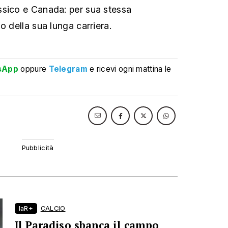
ssico e Canada: per sua stessa
o della sua lunga carriera.
sApp
oppure
Telegram
e ricevi ogni mattina le
laR+
CALCIO
Il Paradiso sbanca il campo