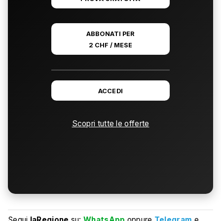
ABBONATI PER
2 CHF / MESE
ACCEDI
Scopri tutte le offerte
Segui
laRegione
su:
WhatsApp
oppure
Telegram
e