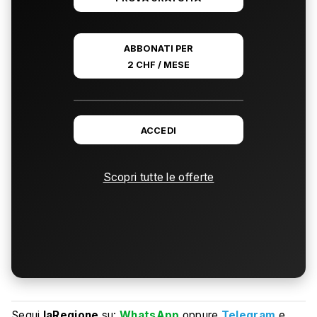
ABBONATI PER
2 CHF / MESE
ACCEDI
Scopri tutte le offerte
Segui
laRegione
su:
WhatsApp
oppure
Telegram
e