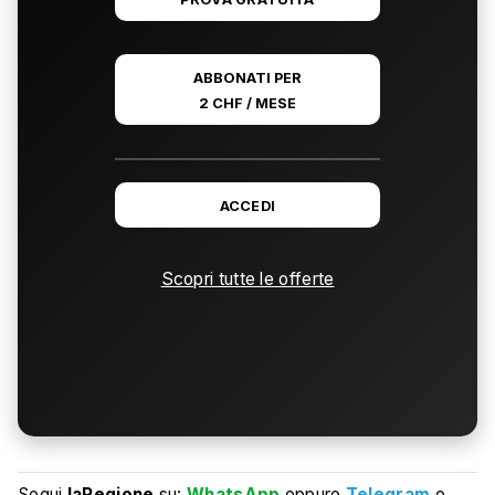
ABBONATI PER
2 CHF / MESE
ACCEDI
Scopri tutte le offerte
Segui
laRegione
su:
WhatsApp
oppure
Telegram
e