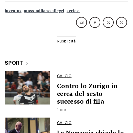
juventus
massimiliano allegri
serie a
SPORT
CALCIO
Contro lo Zurigo in
cerca del sesto
successo di fila
1 ora
CALCIO
La Norvegia chiede le