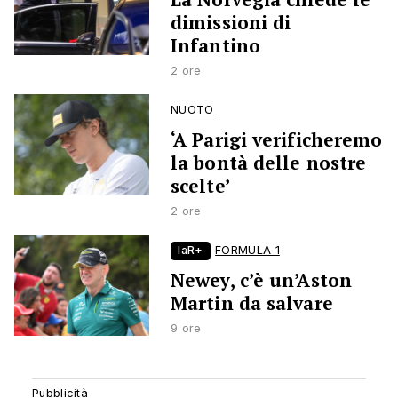
dimissioni di
Infantino
2 ore
NUOTO
‘A Parigi verificheremo
la bontà delle nostre
scelte’
2 ore
laR+
FORMULA 1
Newey, c’è un’Aston
Martin da salvare
9 ore