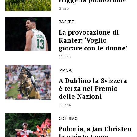
2 ore
BASKET
La provocazione di
Kanter: ‘Voglio
giocare con le donne’
12 ore
IPPICA
A Dublino la Svizzera
è terza nel Premio
delle Nazioni
13 ore
CICLISMO
Polonia, a Jan Christen
la quinta tappa