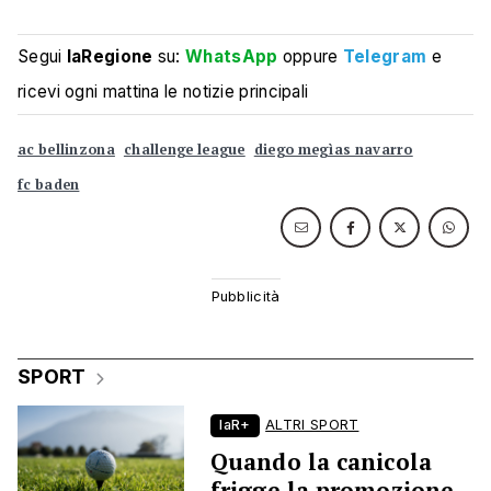
Segui
laRegione
su:
WhatsApp
oppure
Telegram
e
ricevi ogni mattina le notizie principali
ac bellinzona
challenge league
diego megìas navarro
fc baden
SPORT
laR+
ALTRI SPORT
Quando la canicola
frigge la promozione