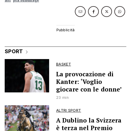
asf
pia sundhage
SPORT
BASKET
La provocazione di
Kanter: ‘Voglio
giocare con le donne’
23 min
ALTRI SPORT
A Dublino la Svizzera
è terza nel Premio