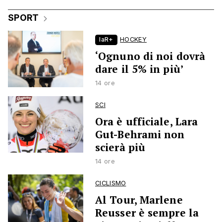
SPORT
laR+
HOCKEY
‘Ognuno di noi dovrà
dare il 5% in più’
14 ore
SCI
Ora è ufficiale, Lara
Gut-Behrami non
scierà più
14 ore
CICLISMO
Al Tour, Marlene
Reusser è sempre la