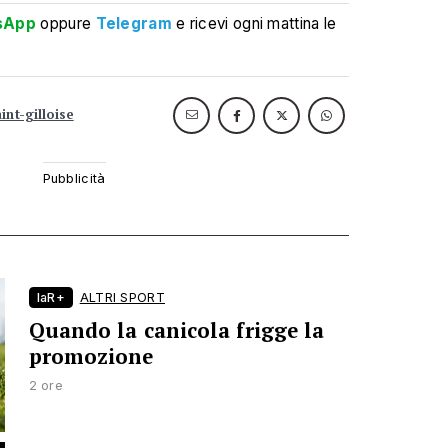
sApp
oppure
Telegram
e ricevi ogni mattina le
int-gilloise
laR+
ALTRI SPORT
Quando la canicola frigge la
promozione
2 ore