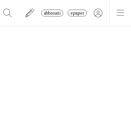
abbonati
epaper