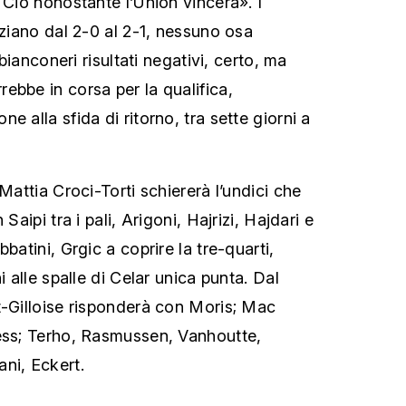
 Ciò nonostante l’Union vincerà». I
aziano dal 2-0 al 2-1, nessuno osa
 bianconeri risultati negativi, certo, ma
ebbe in corsa per la qualifica,
e alla sfida di ritorno, tra sette giorni a
 Mattia Croci-Torti schiererà l’undici che
Saipi tra i pali, Arigoni, Hajrizi, Hajdari e
batini, Grgic a coprire la tre-quarti,
i alle spalle di Celar unica punta. Dal
t-Gilloise risponderà con Moris; Mac
ess; Terho, Rasmussen, Vanhoutte,
ni, Eckert.