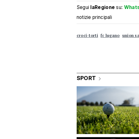
Segui
laRegione
su:
What
notizie principali
croci-torti
fc lugano
union sa
SPORT