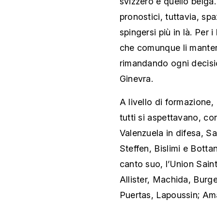
svizzero e quello belga.
pronostici, tuttavia, sp
spingersi più in là. Per i
che comunque li manterr
rimandando ogni decision
Ginevra.
A livello di formazione,
tutti si aspettavano, con 
Valenzuela in difesa, Sab
Steffen, Bislimi e Bottan
canto suo, l’Union Sain
Allister, Machida, Burg
Puertas, Lapoussin; Ama