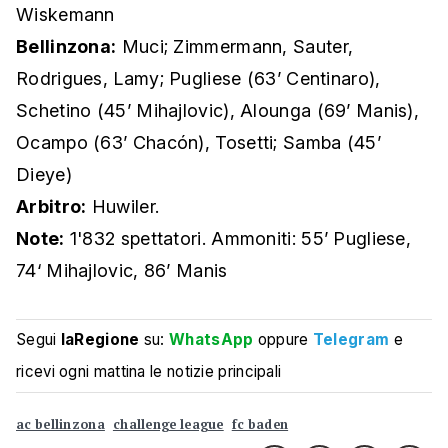
Wiskemann
Bellinzona:
Muci; Zimmermann, Sauter,
Rodrigues, Lamy; Pugliese (63’ Centinaro),
Schetino (45’ Mihajlovic), Alounga (69’ Manis),
Ocampo (63’ Chacón), Tosetti; Samba (45’
Dieye)
Arbitro:
Huwiler.
Note:
1'832 spettatori. Ammoniti: 55’ Pugliese,
74‘ Mihajlovic, 86’ Manis
Segui
laRegione
su:
WhatsApp
oppure
Telegram
e
ricevi ogni mattina le notizie principali
ac bellinzona
challenge league
fc baden