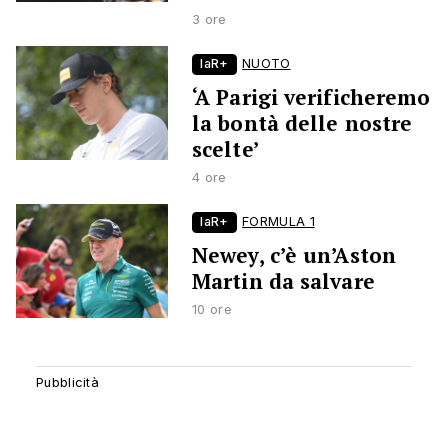
3 ore
laR+
NUOTO
‘A Parigi verificheremo
la bontà delle nostre
scelte’
4 ore
laR+
FORMULA 1
Newey, c’è un’Aston
Martin da salvare
10 ore