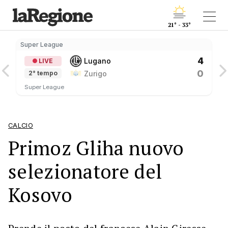
21° - 33°
Super League
4
Lugano
LIVE
0
Zurigo
2° tempo
Super League
CALCIO
Primoz Gliha nuovo
selezionatore del
Kosovo