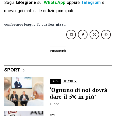
Segui
laRegione
su:
WhatsApp
oppure
Telegram
e
ricevi ogni mattina le notizie principali
conference league
fc basilea
nizza
SPORT
laR+
HOCKEY
‘Ognuno di noi dovrà
dare il 5% in più’
11 ore
SCI