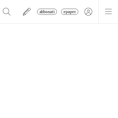
abbonati
epaper