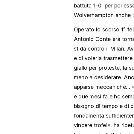
battuta 1-0, per poi ess
Wolverhampton anche i
Operato lo scorso 1° feb
Antonio Conte era torna
sfida contro il Milan. A
e di volerla trasmettere 
giallo per proteste, la 
meno a desiderare. Anch
apparse meccaniche… «H
e due mesi fa e ho semp
bisogno di tempo e di 
fondamenta sufficientem
vincere trofei», ha ripe