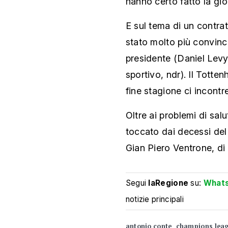
hanno certo fatto la gioi
E sul tema di un contrat
stato molto più convinc
presidente (Daniel Levy,
sportivo, ndr). Il Tott
fine stagione ci incon
Oltre ai problemi di sal
toccato dai decessi del 
Gian Piero Ventrone, di 
Segui
laRegione
su:
What
notizie principali
antonio conte
champions lea