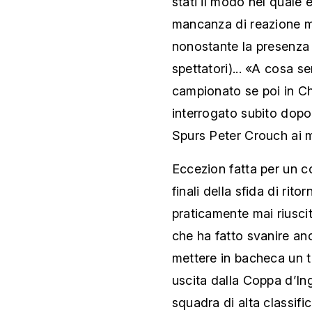
stati il modo nel quale è
mancanza di reazione mo
nonostante la presenza 
spettatori)... «A cosa s
campionato se poi in C
interrogato subito dopo 
Spurs Peter Crouch ai m
Eccezion fatta per un co
finali della sfida di ri
praticamente mai riuscit
che ha fatto svanire anc
mettere in bacheca un tr
uscita dalla Coppa d’Ing
squadra di alta classifi