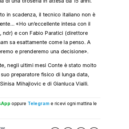
a di una tifoseria in attesa da 15 anni.
to in scadenza, il tecnico italiano non è
ente… «Ho un’eccellente intesa con il
 ndr) e con Fabio Paratici (direttore
enham sa esattamente come la penso. A
treremo e prenderemo una decisione».
ute, negli ultimi mesi Conte è stato molto
suo preparatore fisico di lunga data,
Sinisa Mihajlovic e di Gianluca Vialli.
sApp
oppure
Telegram
e ricevi ogni mattina le
gue