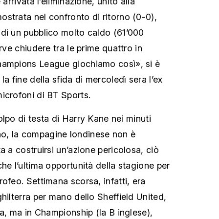
 arrivata l’eliminazione, unito alla
strata nel confronto di ritorno (0-0),
di un pubblico molto caldo (61’000
erve chiudere tra le prime quattro in
hampions League giochiamo così», si è
la fine della sfida di mercoledì sera l’ex
icrofoni di BT Sports.
lpo di testa di Harry Kane nei minuti
torno, la compagine londinese non è
a a costruirsi un’azione pericolosa, ciò
he l’ultima opportunità della stagione per
ofeo. Settimana scorsa, infatti, era
hilterra per mano dello Sheffield United,
ca, ma in Championship (la B inglese),