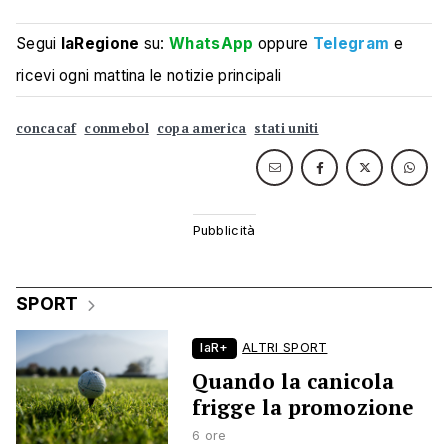
Segui
laRegione
su:
WhatsApp
oppure
Telegram
e
ricevi ogni mattina le notizie principali
concacaf
conmebol
copa america
stati uniti
SPORT
laR+
ALTRI SPORT
Quando la canicola
frigge la promozione
6 ore