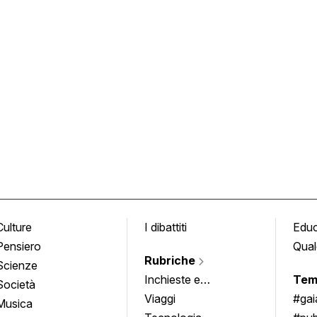
Culture
I dibattiti
Edu
Pensiero
Qual
Rubriche
Scienze
Inchieste e
Tem
Società
approfondimenti
Viaggi
#ga
Musica