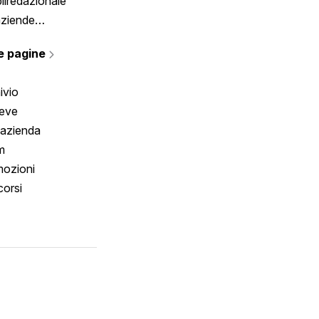
liredazionale
aziende
rmano
e pagine
ivio
reve
 azienda
m
ozioni
orsi