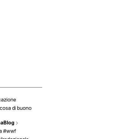
cazione
Tombola
cosa di buono
Fumetto
Vignette
aBlog
Scrivici
ia #wwf