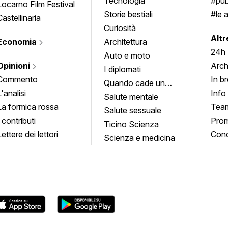
Tecnologia
#pub
Locarno Film Festival
Storie bestiali
#le 
Castellinaria
Curiosità
info
Altr
Economia
Architettura
24h
Auto e moto
Opinioni
Arch
I diplomati
Commento
In b
Quando cade un
L'analisi
Info
quadro
Salute mentale
La formica rossa
Tea
Salute sessuale
I contributi
Prom
Ticino Scienza
Lettere dei lettori
Conc
Scienza e medicina