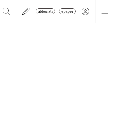
abbonati
epaper