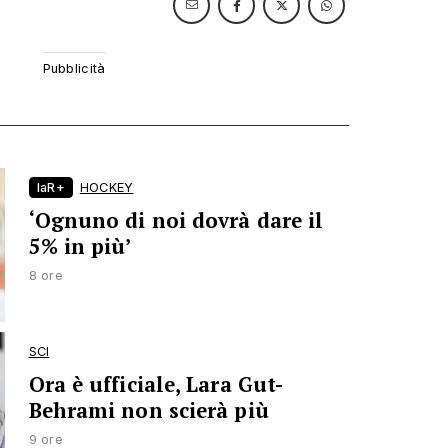
laR+
HOCKEY
‘Ognuno di noi dovrà dare il
5% in più’
8 ore
SCI
Ora è ufficiale, Lara Gut-
Behrami non scierà più
9 ore