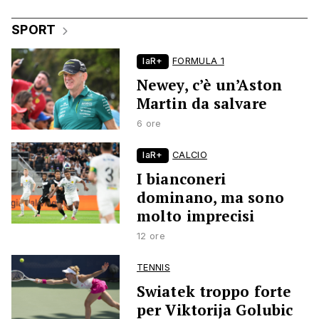
SPORT
laR+
FORMULA 1
Newey, c’è un’Aston
Martin da salvare
6 ore
laR+
CALCIO
I bianconeri
dominano, ma sono
molto imprecisi
12 ore
TENNIS
Swiatek troppo forte
per Viktorija Golubic