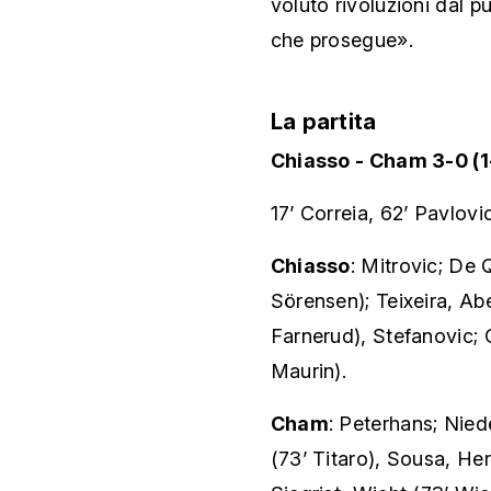
voluto rivoluzioni dal p
che prosegue».
La partita
Chiasso - Cham 3-0 (1
17’ Correia, 62’ Pavlovi
Chiasso
: Mitrovic; De 
Sörensen); Teixeira, Ab
Farnerud), Stefanovic; 
Maurin).
Cham
: Peterhans; Nied
(73’ Titaro), Sousa, He