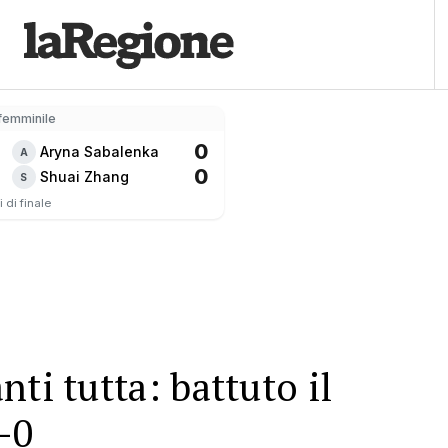
femminile
0
Aryna Sabalenka
A
0
Shuai Zhang
S
 di finale
ti tutta: battuto il
-0