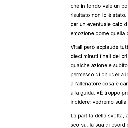
che in fondo vale un p
risultato non lo è stat
per un eventuale calo d
emozione come quella di
Vitali però applaude tut
dieci minuti finali del 
qualche azione e subito 
permesso di chiuderla i
all’allenatore cosa è ca
alla guida. «È troppo pr
incidere; vedremo sulla
La partita della svolta,
scorsa, la sua di esordi