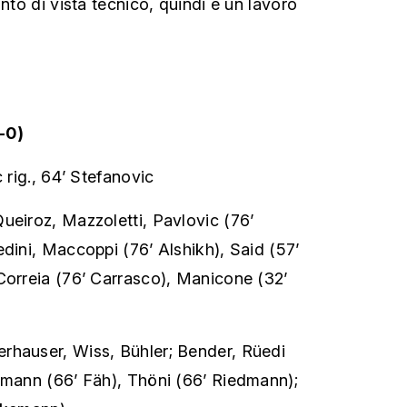
unto di vista tecnico, quindi è un lavoro
-0)
c rig., 64’ Stefanovic
Queiroz, Mazzoletti, Pavlovic (76’
edini, Maccoppi (76’ Alshikh), Said (57’
Correia (76’ Carrasco), Manicone (32’
erhauser, Wiss, Bühler; Bender, Rüedi
rmann (66’ Fäh), Thöni (66’ Riedmann);