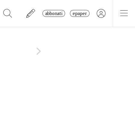
abbonati
epaper