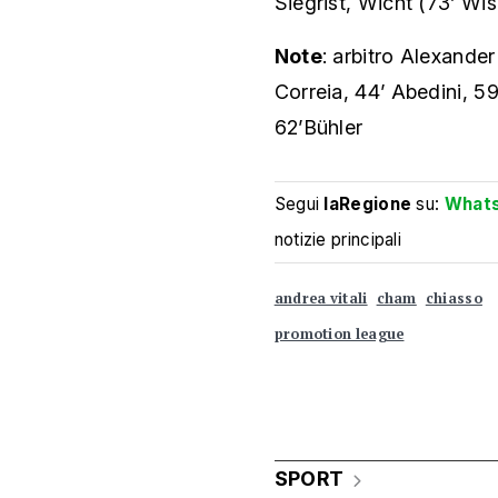
Siegrist, Wicht (73’ Wi
Note
: arbitro Alexander
Correia, 44’ Abedini, 59
62’Bühler
Segui
laRegione
su:
What
notizie principali
andrea vitali
cham
chiasso
promotion league
SPORT