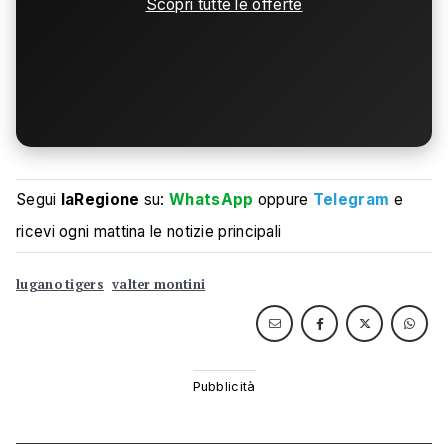
Scopri tutte le offerte
Segui
laRegione
su:
WhatsApp
oppure
Telegram
e
ricevi ogni mattina le notizie principali
lugano tigers
valter montini