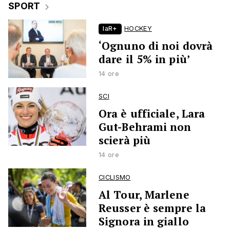
SPORT
laR+
HOCKEY
‘Ognuno di noi dovrà
dare il 5% in più’
14 ore
SCI
Ora è ufficiale, Lara
Gut-Behrami non
scierà più
14 ore
CICLISMO
Al Tour, Marlene
Reusser è sempre la
Signora in giallo