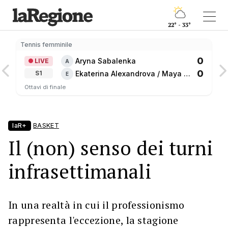
22° - 33°
Tennis femminile
0
Aryna Sabalenka
LIVE
A
0
Ekaterina Alexandrova / Maya 
S1
E
Joint
Ottavi di finale
laR+
BASKET
Il (non) senso dei turni
infrasettimanali
In una realtà in cui il professionismo
rappresenta l'eccezione, la stagione