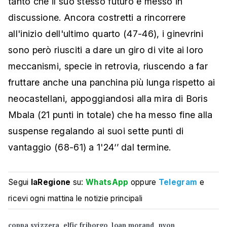
tanto che il suo stesso futuro è messo in
discussione. Ancora costretti a rincorrere
all'inizio dell'ultimo quarto (47-46), i ginevrini
sono però riusciti a dare un giro di vite ai loro
meccanismi, specie in retrovia, riuscendo a far
fruttare anche una panchina più lunga rispetto ai
neocastellani, appoggiandosi alla mira di Boris
Mbala (21 punti in totale) che ha messo fine alla
suspense regalando ai suoi sette punti di
vantaggio (68-61) a 1'24‘’ dal termine.
Segui
laRegione
su:
WhatsApp
oppure
Telegram
e
ricevi ogni mattina le notizie principali
coppa svizzera
elfic friborgo
loan morand
nyon