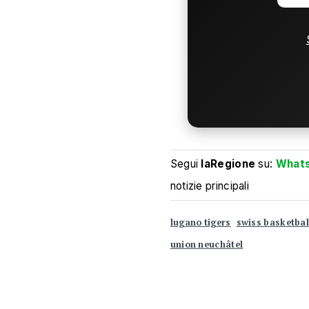
Segui
laRegione
su:
What
notizie principali
lugano tigers
swiss basketbal
union neuchâtel