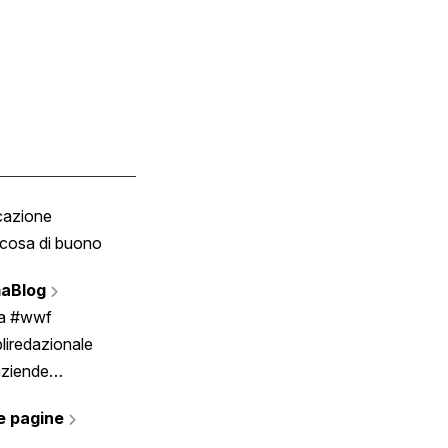
cazione
Tombola
cosa di buono
Fumetto
Vignette
aBlog
Scrivici
ia #wwf
liredazionale
aziende
rmano
e pagine