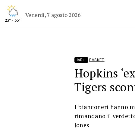
Venerdì, 7 agosto 2026
23° - 33°
laR+
BASKET
Hopkins ‘ex
Tigers sconf
I bianconeri hanno m
rimandano il verdetto
Jones