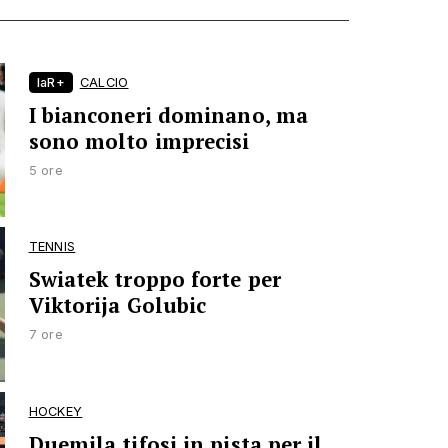
laR+
CALCIO
I bianconeri dominano, ma
sono molto imprecisi
5 ore
TENNIS
Swiatek troppo forte per
Viktorija Golubic
7 ore
HOCKEY
Duemila tifosi in pista per il