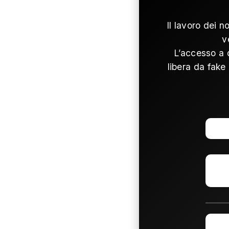
Il lavoro dei n
v
L’accesso a 
libera da fake 