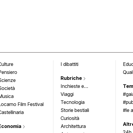
Culture
I dibattiti
Edu
Pensiero
Qual
Rubriche
Scienze
Inchieste e
Tem
Società
approfondimenti
Viaggi
#ga
Musica
Tecnologia
#pub
Locarno Film Festival
Storie bestiali
#le 
Castellinaria
Curiosità
info
Altr
Economia
Architettura
24h