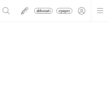
abbonati
epaper