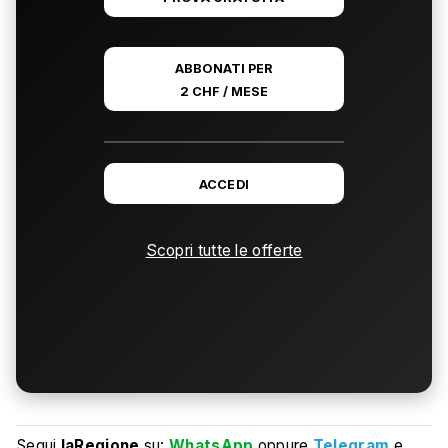
ABBONATI PER
2 CHF / MESE
ACCEDI
Scopri tutte le offerte
Segui
laRegione
su:
WhatsApp
oppure
Telegram
e