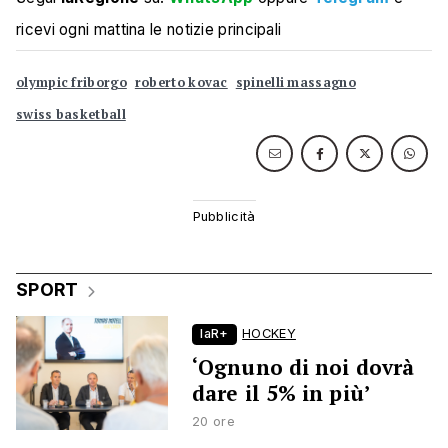
ricevi ogni mattina le notizie principali
olympic friborgo
roberto kovac
spinelli massagno
swiss basketball
SPORT
laR+
HOCKEY
‘Ognuno di noi dovrà
dare il 5% in più’
20 ore