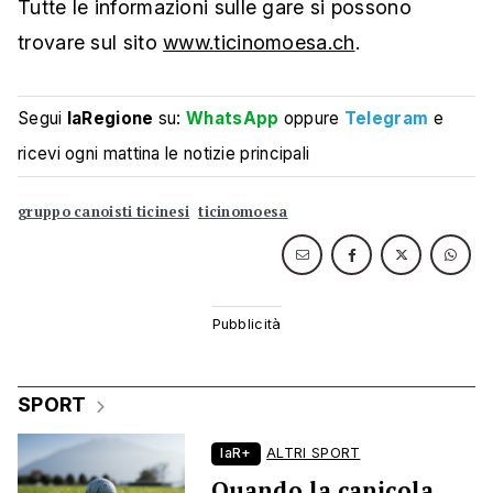
Tutte le informazioni sulle gare si possono
trovare sul sito
www.ticinomoesa.ch
.
Segui
laRegione
su:
WhatsApp
oppure
Telegram
e
ricevi ogni mattina le notizie principali
gruppo canoisti ticinesi
ticinomoesa
SPORT
laR+
ALTRI SPORT
Quando la canicola