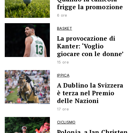
frigge la promozione
6 ore
BASKET
La provocazione di
Kanter: ‘Voglio
giocare con le donne’
15 ore
IPPICA
A Dublino la Svizzera
è terza nel Premio
delle Nazioni
17 ore
CICLISMO
Polonia, a Jan Christen